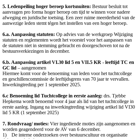
5. Ledenpeiling hoger beroep kortsnuiten:
Bestuur besluit tot
aanvragen pro forma hoger beroep om tijd te winnen voor nadere
afweging en juridische toetsing. Een zeer ruime meerderheid van de
aanwezige leden stemt tégen het instellen van een hoger beroep.
6.a. Aanpassing statuten:
Op advies van de werkgroep Wijziging
statuten en reglementen wordt het voorstel voor het aanpassen van
de statuten niet in stemming gebracht en doorgeschoven tot na de
bestuursverkiezingen in december.
6.b. Aanpassing artikel VI.30 lid 5 en VII.5 KR - leeftijd TC en
GC lid
– aangenomen
Hiermee komt voor de benoeming van leden voor het tuchtcollege
en geschillencommissie de leeftijdsgrens van 70 jaar te vervallen.
Inwerkingtreding per 1 september 2025.
6.c Benoeming lid Tuchtcollege in eerste aanleg:
drs. Tjebbe
Hepkema wordt benoemd voor 4 jaar als lid van het tuchtcollege in
eerste aanleg. Ingang na inwerkingtreding wijziging artikel lid VI30
lid 5 KR (1 september 2025)
7. Rondvraag/ moties:
Vier ingediende moties zijn aangenomen en
worden geagendeerd voor de AV van 6 december.
1) De interne onderzoeken over bestuurscultuur en organisatie