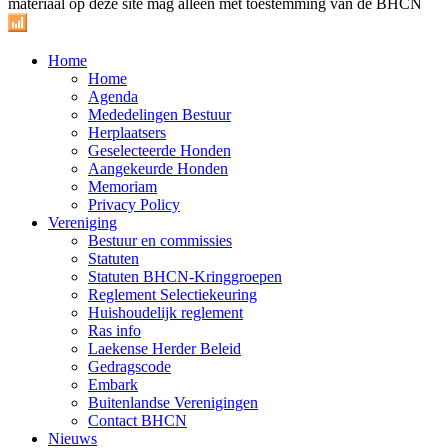
materiaal op deze site mag alleen met toestemming van de BHCN
Home
Home
Agenda
Mededelingen Bestuur
Herplaatsers
Geselecteerde Honden
Aangekeurde Honden
Memoriam
Privacy Policy
Vereniging
Bestuur en commissies
Statuten
Statuten BHCN-Kringgroepen
Reglement Selectiekeuring
Huishoudelijk reglement
Ras info
Laekense Herder Beleid
Gedragscode
Embark
Buitenlandse Verenigingen
Contact BHCN
Nieuws