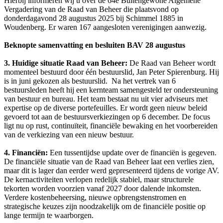
Hierbij informeren wij u over de 64e Buitengewone Algemene
Vergadering van de Raad van Beheer die plaatsvond op
donderdagavond 28 augustus 2025 bij Schimmel 1885 in
Woudenberg. Er waren 167 aangesloten verenigingen aanwezig.
Beknopte samenvatting en besluiten BAV 28 augustus
3. Huidige situatie Raad van Beheer:
De Raad van Beheer wordt
momenteel bestuurd door één bestuurslid, Jan Peter Spierenburg. Hij
is in juni gekozen als bestuurslid. Na het vertrek van 6
bestuursleden heeft hij een kernteam samengesteld ter ondersteuning
van bestuur en bureau. Het team bestaat nu uit vier adviseurs met
expertise op de diverse portefeuilles. Er wordt geen nieuw beleid
gevoerd tot aan de bestuursverkiezingen op 6 december. De focus
ligt nu op rust, continuïteit, financiële bewaking en het voorbereiden
van de verkiezing van een nieuw bestuur.
4. Financiën:
Een tussentijdse update over de financiën is gegeven.
De financiële situatie van de Raad van Beheer laat een verlies zien,
maar dit is lager dan eerder werd gepresenteerd tijdens de vorige AV.
De kernactiviteiten verlopen redelijk stabiel, maar structurele
tekorten worden voorzien vanaf 2027 door dalende inkomsten.
Verdere kostenbeheersing, nieuwe opbrengstenstromen en
strategische keuzes zijn noodzakelijk om de financiële positie op
lange termijn te waarborgen.