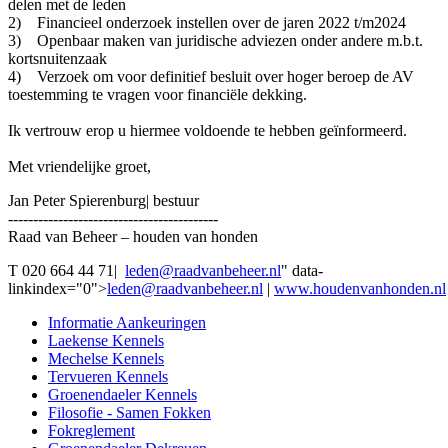
delen met de leden
2) Financieel onderzoek instellen over de jaren 2022 t/m2024
3) Openbaar maken van juridische adviezen onder andere m.b.t.
kortsnuitenzaak
4) Verzoek om voor definitief besluit over hoger beroep de AV
toestemming te vragen voor financiële dekking.
Ik vertrouw erop u hiermee voldoende te hebben geïnformeerd.
Met vriendelijke groet,
Jan Peter Spierenburg| bestuur
------------------------------------------
Raad van Beheer – houden van honden
T 020 664 44 71|
leden@raadvanbeheer.nl
" data-
linkindex="0">
leden@raadvanbeheer.nl
|
www.houdenvanhonden.nl
Informatie Aankeuringen
Laekense Kennels
Mechelse Kennels
Tervueren Kennels
Groenendaeler Kennels
Filosofie - Samen Fokken
Fokreglement