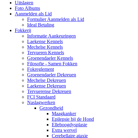
Uitslagen
Foto Albums
Aanmelden als Lid
Formulier Aanmelden als Lid
Ideal Betaling
Fokkerij
Informatie Aankeuringen
Laekense Kennels
Mechelse Kennels
Tervueren Kennels
Groenendaeler Kennels
Filosofie - Samen Fokken
Fokreglement
Groenendaeler Dekreuen
Mechelse Dekreuen
Laekense Dekreuen
Tervuerense Dekreuen
FCI Standaard
Naslagwerken
Gezondheid
Maagkanker
Epilepsie bij de Hond
Elleboogdysplasie
Extra wervel
Cerebellaire ataxie