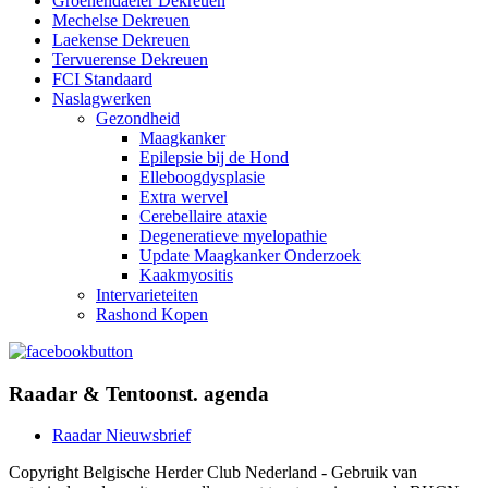
Groenendaeler Dekreuen
Mechelse Dekreuen
Laekense Dekreuen
Tervuerense Dekreuen
FCI Standaard
Naslagwerken
Gezondheid
Maagkanker
Epilepsie bij de Hond
Elleboogdysplasie
Extra wervel
Cerebellaire ataxie
Degeneratieve myelopathie
Update Maagkanker Onderzoek
Kaakmyositis
Intervarieteiten
Rashond Kopen
Raadar & Tentoonst. agenda
Raadar Nieuwsbrief
Copyright Belgische Herder Club Nederland - Gebruik van