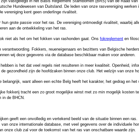
e zijn vastgelegd in het Basis Reglement Stambomen (BRS) van de Raad van 
 Deutsche Hundewesen van Duitsland. De leden van onze rasvereniging werke
e vereniging kent geen onderlinge rivaliteit.
hun grote passie voor het ras. De vereniging ontmoedigt rivaliteit, waarbij a
eren aan de ontwikkeling van het ras.
 ook niet als het om het fokken van rashonden gaat. Ons
fokreglement
en filos
en verantwoording. Fokkers, reueneigenaars en bezitters van Belgische herders
kunnen wij deze gegevens via de database beschikbaar maken voor anderen.
 hebben is het dat veel regels niet resulteren in meer kwaliteit. Openheid, in
 de gezondheid zijn de hoofdzaken binnen onze club. Het welzijn van onze hon
langrijk, want alleen een echte Belg heeft het karakter, het gedrag en het uit
e fokkerij tracht een zo groot mogelijke winst met zo min mogelijk kosten te 
om in de BHCN.
 kijken geeft een onvolledig en vertekend beeld van de situatie binnen een ra
 van onze internationale database, met veel gegevens over de individuele hon
an onze club zal voor de toekomst van het ras van onschatbare waarde zijn.