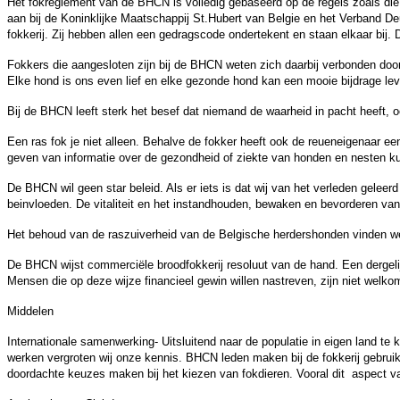
Het fokreglement van de BHCN is volledig gebaseerd op de regels zoals di
aan bij de Koninklijke Maatschappij St.Hubert van Belgie en het Verband
fokkerij. Zij hebben allen een gedragscode ondertekent en staan elkaar bij. D
Fokkers die aangesloten zijn bij de BHCN weten zich daarbij verbonden door 
Elke hond is ons even lief en elke gezonde hond kan een mooie bijdrage lev
Bij de BHCN leeft sterk het besef dat niemand de waarheid in pacht heeft,
Een ras fok je niet alleen. Behalve de fokker heeft ook de reueneigenaar e
geven van informatie over de gezondheid of ziekte van honden en nesten 
De BHCN wil geen star beleid. Als er iets is dat wij van het verleden geleerd
beinvloeden. De vitaliteit en het instandhouden, bewaken en bevorderen van
Het behoud van de raszuiverheid van de Belgische herdershonden vinden we be
De BHCN wijst commerciële broodfokkerij resoluut van de hand. Een dergelijk
Mensen die op deze wijze financieel gewin willen nastreven, zijn niet welk
Middelen
Internationale samenwerking- Uitsluitend naar de populatie in eigen land te
werken vergroten wij onze kennis. BHCN leden maken bij de fokkerij gebruik
doordachte keuzes maken bij het kiezen van fokdieren. Vooral dit aspect v