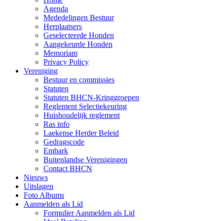
Agenda
Mededelingen Bestuur
Herplaatsers
Geselecteerde Honden
Aangekeurde Honden
Memoriam
Privacy Policy
Vereniging
Bestuur en commissies
Statuten
Statuten BHCN-Kringgroepen
Reglement Selectiekeuring
Huishoudelijk reglement
Ras info
Laekense Herder Beleid
Gedragscode
Embark
Buitenlandse Verenigingen
Contact BHCN
Nieuws
Uitslagen
Foto Albums
Aanmelden als Lid
Formulier Aanmelden als Lid