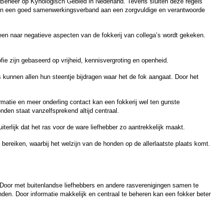
Beheer op Kynologisch Gebied in Nederland. Tevens sluiten deze regels
n in een goed samenwerkingsverband aan een zorgvuldige en verantwoorde
lleen naar negatieve aspecten van de fokkerij van collega’s wordt gekeken.
ofie zijn gebaseerd op vrijheid, kennisvergroting en openheid.
 kunnen allen hun steentje bijdragen waar het de fok aangaat. Door het
formatie en meer onderling contact kan een fokkerij wel ten gunste
den staat vanzelfsprekend altijd centraal.
erlijk dat het ras voor de ware liefhebber zo aantrekkelijk maakt.
bereiken, waarbij het welzijn van de honden op de allerlaatste plaats komt.
s. Door met buitenlandse liefhebbers en andere rasverenigingen samen te
den. Door informatie makkelijk en centraal te beheren kan een fokker beter