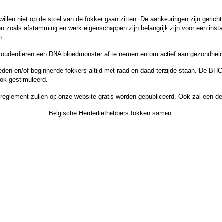
llen niet op de stoel van de fokker gaan zitten. De aankeuringen zijn gericht 
 zoals afstamming en werk eigenschappen zijn belangrijk zijn voor een insta
n.
e ouderdieren een DNA bloedmonster af te nemen en om actief aan gezondhei
eden en/of beginnende fokkers altijd met raad en daad terzijde staan. De BHC
ook gestimuleerd.
reglement zullen op onze website gratis worden gepubliceerd. Ook zal een dekr
Belgische Herderliefhebbers fokken samen.