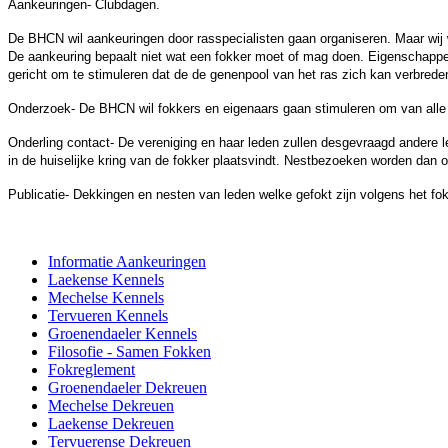
Aankeuringen- Clubdagen.
De BHCN wil aankeuringen door rasspecialisten gaan organiseren. Maar wij wi
De aankeuring bepaalt niet wat een fokker moet of mag doen. Eigenschappen
gericht om te stimuleren dat de de genenpool van het ras zich kan verbrede
Onderzoek- De BHCN wil fokkers en eigenaars gaan stimuleren om van all
Onderling contact- De vereniging en haar leden zullen desgevraagd andere l
in de huiselijke kring van de fokker plaatsvindt. Nestbezoeken worden dan 
Publicatie- Dekkingen en nesten van leden welke gefokt zijn volgens het fok
Informatie Aankeuringen
Laekense Kennels
Mechelse Kennels
Tervueren Kennels
Groenendaeler Kennels
Filosofie - Samen Fokken
Fokreglement
Groenendaeler Dekreuen
Mechelse Dekreuen
Laekense Dekreuen
Tervuerense Dekreuen