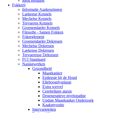
Ideal Betaling
Fokkerij
Informatie Aankeuringen
Laekense Kennels
Mechelse Kennels
Tervueren Kennels
Groenendaeler Kennels
Filosofie - Samen Fokken
Fokreglement
Groenendaeler Dekreuen
Mechelse Dekreuen
Laekense Dekreuen
Tervuerense Dekreuen
FCI Standaard
Naslagwerken
Gezondheid
Maagkanker
Epilepsie bij de Hond
Elleboogdysplasie
Extra wervel
Cerebellaire ataxie
Degeneratieve myelopathie
Update Maagkanker Onderzoek
Kaakmyositis
Intervarieteiten