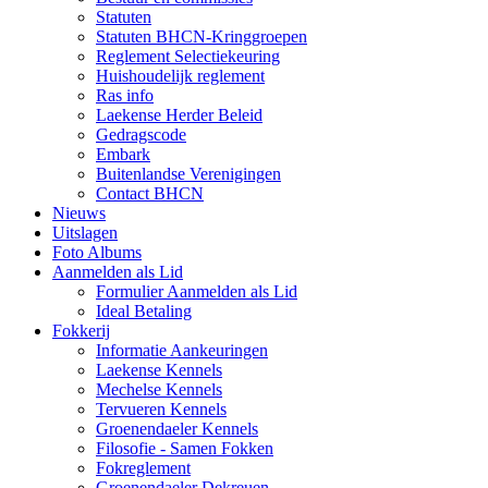
Statuten
Statuten BHCN-Kringgroepen
Reglement Selectiekeuring
Huishoudelijk reglement
Ras info
Laekense Herder Beleid
Gedragscode
Embark
Buitenlandse Verenigingen
Contact BHCN
Nieuws
Uitslagen
Foto Albums
Aanmelden als Lid
Formulier Aanmelden als Lid
Ideal Betaling
Fokkerij
Informatie Aankeuringen
Laekense Kennels
Mechelse Kennels
Tervueren Kennels
Groenendaeler Kennels
Filosofie - Samen Fokken
Fokreglement
Groenendaeler Dekreuen