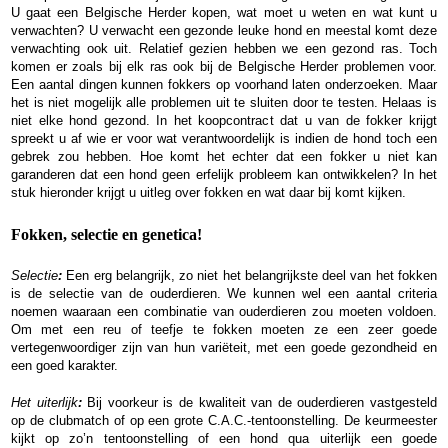
U gaat een Belgische Herder kopen, wat moet u weten en wat kunt u
verwachten? U verwacht een gezonde leuke hond en meestal komt deze
verwachting ook uit. Relatief gezien hebben we een gezond ras. Toch
komen er zoals bij elk ras ook bij de Belgische Herder problemen voor.
Een aantal dingen kunnen fokkers op voorhand laten onderzoeken. Maar
het is niet mogelijk alle problemen uit te sluiten door te testen. Helaas is
niet elke hond gezond. In het koopcontract dat u van de fokker krijgt
spreekt u af wie er voor wat verantwoordelijk is indien de hond toch een
gebrek zou hebben. Hoe komt het echter dat een fokker u niet kan
garanderen dat een hond geen erfelijk probleem kan ontwikkelen? In het
stuk hieronder krijgt u uitleg over fokken en wat daar bij komt kijken.
Fokken, selectie en genetica!
Selectie
:
Een erg belangrijk, zo niet het belangrijkste deel van het fokken
is de selectie van de ouderdieren. We kunnen wel een aantal criteria
noemen waaraan een combinatie van ouderdieren zou moeten voldoen.
Om met een reu of teefje te fokken moeten ze een zeer goede
vertegenwoordiger zijn van hun variëteit, met een goede gezondheid en
een goed karakter.
Het uiterlijk
:
Bij voorkeur is de kwaliteit van de ouderdieren vastgesteld
op de clubmatch of op een grote C.A.C.-tentoonstelling. De keurmeester
kijkt op zo’n tentoonstelling of een hond qua uiterlijk een goede