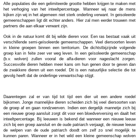
Alle populaties die een gelimiteerde grootte hebben krijgen te maken met
het verhoging van het inteeltpercentage. Wanneer wij naar de mens
kijken zijn wij in het algemeen niet sterk onderling verwant. In geisoleerde
gemeenschappen ligt dit echter anders. Hier zal men eerder trouwen met
partners die aan elkaar verwant zijn.
Ook in de natuur komt dit bij wilde dieren voor. Een ras bestaat vaak uit
verschillende semi-geïsoleerde gemeenschappen. Veel diersoorten leven
in kleine groepen binnen een territorium. De dichtstbijzijnde volgende
groep kan in feite zeer ver weg leven. In een geïsoleerde gemeenschap
(b.v. wolven) zullen vooral de alfa-dieren voor nageslacht zorgen.
Succesvolle dieren hebben meer kans om hun genen door te geven dan
de zwakkere dieren uit een roedel. Dit is een natuurlijke selectie die tot
gevolg heeft dat de onderlinge verwantschap stijgt.
Daarentegen zal er van tijd tot tijd een dier uit een andere roedel
bijkomen. Jonge mannelijke dieren scheiden zich bij veel diersoorten van
de groep af en gaan rondzwerven. Indien een dergelijk mannetje zich bij
een nieuwe groep aansluit zorgt dit voor een bloedverversing en daalt het
inteeltpercentage. Bij leeuwen is bekend dat wanneer een nieuwe leeuw
zich bij een groep aansluit en de oude patriarch verjaagt, de nieuwe leeuw
de welpen van de oude patriarch doodt om zelf zo snel mogelijk te
kunnen paren. Wanneer er in het wild een kleine gemeenschap wolven