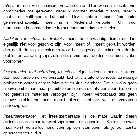
Inteelt
is een veel nauwere verwantschap. Hier worden slechts vier
combinaties toe gerekend: vader x dochter, moeder x zoon, broer x
zuster en halfbroer x halfzuster. Deze laatste hebben één ouder
gemeenschappelijk.
Inteelt is in Nederland verboden
. Om voor
stambomen in aanmerking te komen mag men dus niet intelen.
Nadelen van inteelt en lijnteelt
:
Indien te lichtvaardig dieren die hier
eigenlijk niet voor geschikt zijn, voor inteelt of lijnteelt gebruikt worden,
dan geeft dit legio problemen voor het nageslacht. Indien er erfelijke
problemen aanwezig zijn zullen deze versterkt worden en steeds vaker
voorkomen.
Onjuistheden met betrekking tot inteelt:
Bijna iedereen meent te weten,
dat inteelt problemen veroorzaakt. Echter uitsluitend de reeds aanwezige
problemen worden eerder fokzuiver en dus zichtbaar. Dat zijn dus geen
nieuwe problemen maar potentiële problemen die als een soort tijdbom in
het genetisch materiaal verborgen zijn. Inteelt veroorzaakt dus geen
nieuwe problemen maar maakt alleen zichtbaar wat al verborgen
aanwezig was.
Inteeltpercentage:
Het inteeltpercentage is de mate waarin dieren
onderling aan elkaar verwant zijn binnen een populatie. Kortom, hoeveel
maal komt eenzelfde hond voor op een stamboom als je een aantal
generaties terug kijkt.