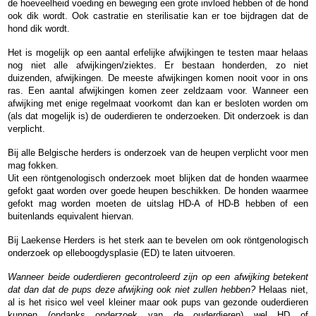
de hoeveelheid voeding en beweging een grote invloed hebben of de hond
ook dik wordt. Ook castratie en sterilisatie kan er toe bijdragen dat de
hond dik wordt.
Het is mogelijk op een aantal erfelijke afwijkingen te testen maar helaas
nog niet alle afwijkingen/ziektes. Er bestaan honderden, zo niet
duizenden, afwijkingen. De meeste afwijkingen komen nooit voor in ons
ras. Een aantal afwijkingen komen zeer zeldzaam voor. Wanneer een
afwijking met enige regelmaat voorkomt dan kan er besloten worden om
(als dat mogelijk is) de ouderdieren te onderzoeken. Dit onderzoek is dan
verplicht.
Bij alle Belgische herders is onderzoek van de heupen verplicht voor men
mag fokken.
Uit een röntgenologisch onderzoek moet blijken dat de honden waarmee
gefokt gaat worden over goede heupen beschikken. De honden waarmee
gefokt mag worden moeten de uitslag HD-A of HD-B hebben of een
buitenlands equivalent hiervan.
Bij Laekense Herders is het sterk aan te bevelen om ook röntgenologisch
onderzoek op elleboogdysplasie (ED) te laten uitvoeren.
Wanneer beide ouderdieren gecontroleerd zijn op een afwijking betekent
dat dan dat de pups deze afwijking ook niet zullen hebben?
Helaas niet,
al is het risico wel veel kleiner maar ook pups van gezonde ouderdieren
kunnen (ondanks onderzoek van de ouderdieren) wel HD of