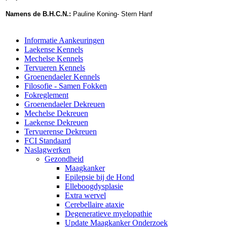
Namens de B.H.C.N.:
Pauline Koning- Stern Hanf
Informatie Aankeuringen
Laekense Kennels
Mechelse Kennels
Tervueren Kennels
Groenendaeler Kennels
Filosofie - Samen Fokken
Fokreglement
Groenendaeler Dekreuen
Mechelse Dekreuen
Laekense Dekreuen
Tervuerense Dekreuen
FCI Standaard
Naslagwerken
Gezondheid
Maagkanker
Epilepsie bij de Hond
Elleboogdysplasie
Extra wervel
Cerebellaire ataxie
Degeneratieve myelopathie
Update Maagkanker Onderzoek