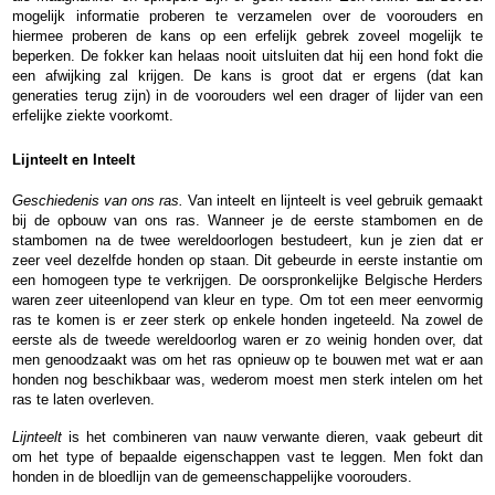
mogelijk informatie proberen te verzamelen over de voorouders en
hiermee proberen de kans op een erfelijk gebrek zoveel mogelijk te
beperken. De fokker kan helaas nooit uitsluiten dat hij een hond fokt die
een afwijking zal krijgen. De kans is groot dat er ergens (dat kan
generaties terug zijn) in de voorouders wel een drager of lijder van een
erfelijke ziekte voorkomt.
Lijnteelt en Inteelt
Geschiedenis van ons ras.
Van inteelt en lijnteelt is veel gebruik gemaakt
bij de opbouw van ons ras. Wanneer je de eerste stambomen en de
stambomen na de twee wereldoorlogen bestudeert, kun je zien dat er
zeer veel dezelfde honden op staan. Dit gebeurde in eerste instantie om
een homogeen type te verkrijgen. De oorspronkelijke Belgische Herders
waren zeer uiteenlopend van kleur en type. Om tot een meer eenvormig
ras te komen is er zeer sterk op enkele honden ingeteeld. Na zowel de
eerste als de tweede wereldoorlog waren er zo weinig honden over, dat
men genoodzaakt was om het ras opnieuw op te bouwen met wat er aan
honden nog beschikbaar was, wederom moest men sterk intelen om het
ras te laten overleven.
Lijnteelt
is het combineren van nauw verwante dieren, vaak gebeurt dit
om het type of bepaalde eigenschappen vast te leggen. Men fokt dan
honden in de bloedlijn van de gemeenschappelijke voorouders.