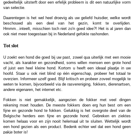
gedeeltelijk uitsterft door een erfelijk probleem is dit een natuurlijke vorm
van selectie.
Daarentegen is het wel heel droevig als uw geliefd huisdier, welke wordt
beschouwd als een deel van het gezin, komt te overlijden.
Hmmm...inteelt, misschien toch niet zo'n goed idee?! Het is al jaren dan
ook niet meer toegestaan bij in Nederland gefokte rashonden.
Tot slot
U zoekt een hond die goed bij uw past, zowel qua uiterlijk met een mooie
vacht, als karakter en gezondheid, soms willen mensen een grote hond
of juist een heel kleine hond. Kortom u heeft een ideaal plaatje in uw
hoofd. Staar u ook niet blind op één eigenschap, probeer het totaal te
overzien. Informeer uzelf goed. Blijf kritisch en probeer zoveel mogelijk te
weten te komen, bijvoorbeeld via de rasvereniging, fokkers, dierenartsen,
andere eigenaren, het internet etc.
Fokken is niet gemakkelijk, aangezien de fokker met veel dingen
rekening moet houden. De meeste fokkers doen erg hun best om een
fijne en gezonde hond te fokken. Gelukkig is het overgrote deel van de
Belgische herders een fijne en gezonde hond. Gebreken en ziektes
komen helaas voor en zijn nooit helemaal uit te sluiten. Wettelijk wordt
een hond gezien als een product. Bedenk echter wel dat een hond geen
pakje boter is!