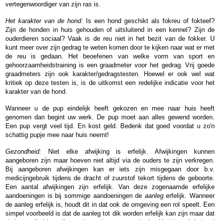
vertegenwoordiger van zijn ras is.
Het karakter van de hond:
Is een hond geschikt als fokreu of fokteef?
Zijn de honden in huis gehouden of uitsluitend in een kennel? Zijn de
ouderdieren sociaal? Vaak is de reu niet in het bezit van de fokker. U
kunt meer over zijn gedrag te weten komen door te kijken naar wat er met
de reu is gedaan. Het beoefenen van welke vorm van sport en
gehoorzaamheidstraining is een graadmeter voor het gedrag. Vrij goede
graadmeters zijn ook karakter/gedragstesten. Hoewel er ook wel wat
kritiek op deze testen is, is de uitkomst een redelijke indicatie voor het
karakter van de hond.
Wanneer u de pup eindelijk heeft gekozen en mee naar huis heeft
genomen dan begint uw werk. De pup moet aan alles gewend worden.
Een pup vergt veel tijd. En kost geld. Bedenk dat goed voordat u zo'n
schattig pupje mee naar huis neemt!
Gezondheid:
Niet elke afwijking is erfelijk. Afwijkingen kunnen
aangeboren zijn maar hoeven niet altijd via de ouders te zijn verkregen.
Bij aangeboren afwijkingen kan er iets zijn misgegaan door b.v.
medicijngebruik tijdens de dracht of zuurstof tekort tijdens de geboorte.
Een aantal afwijkingen zijn erfelijk. Van deze zogenaamde erfelijke
aandoeningen is bij sommige aandoeningen de
aanleg
erfelijk. Wanneer
de aanleg erfelijk is, houdt dit in dat ook de omgeving een rol speelt. Een
simpel voorbeeld is dat de aanleg tot dik worden erfelijk kan zijn maar dat