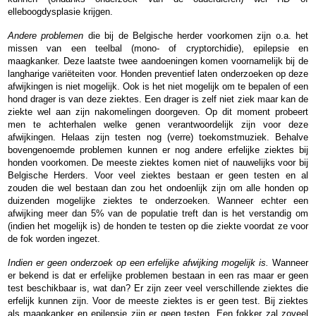
elleboogdysplasie krijgen.
Andere problemen
die bij de Belgische herder voorkomen zijn o.a. het
missen van een teelbal (mono- of cryptorchidie), epilepsie en
maagkanker. Deze laatste twee aandoeningen komen voornamelijk bij de
langharige variëteiten voor. Honden preventief laten onderzoeken op deze
afwijkingen is niet mogelijk. Ook is het niet mogelijk om te bepalen of een
hond drager is van deze ziektes. Een drager is zelf niet ziek maar kan de
ziekte wel aan zijn nakomelingen doorgeven. Op dit moment probeert
men te achterhalen welke genen verantwoordelijk zijn voor deze
afwijkingen. Helaas zijn testen nog (verre) toekomstmuziek. Behalve
bovengenoemde problemen kunnen er nog andere erfelijke ziektes bij
honden voorkomen. De meeste ziektes komen niet of nauwelijks voor bij
Belgische Herders. Voor veel ziektes bestaan er geen testen en al
zouden die wel bestaan dan zou het ondoenlijk zijn om alle honden op
duizenden mogelijke ziektes te onderzoeken. Wanneer echter een
afwijking meer dan 5% van de populatie treft dan is het verstandig om
(indien het mogelijk is) de honden te testen op die ziekte voordat ze voor
de fok worden ingezet.
Indien er geen onderzoek op een erfelijke afwijking mogelijk is.
Wanneer
er bekend is dat er erfelijke problemen bestaan in een ras maar er geen
test beschikbaar is, wat dan? Er zijn zeer veel verschillende ziektes die
erfelijk kunnen zijn. Voor de meeste ziektes is er geen test. Bij ziektes
als maagkanker en epilepsie zijn er geen testen. Een fokker zal zoveel