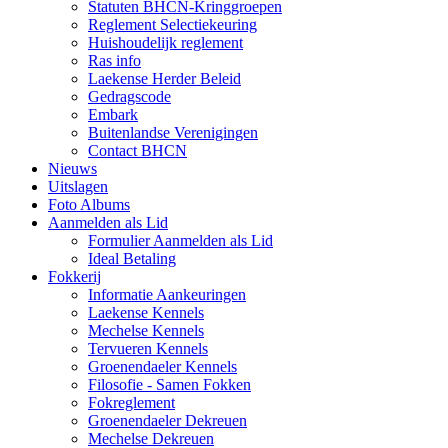
Statuten BHCN-Kringgroepen
Reglement Selectiekeuring
Huishoudelijk reglement
Ras info
Laekense Herder Beleid
Gedragscode
Embark
Buitenlandse Verenigingen
Contact BHCN
Nieuws
Uitslagen
Foto Albums
Aanmelden als Lid
Formulier Aanmelden als Lid
Ideal Betaling
Fokkerij
Informatie Aankeuringen
Laekense Kennels
Mechelse Kennels
Tervueren Kennels
Groenendaeler Kennels
Filosofie - Samen Fokken
Fokreglement
Groenendaeler Dekreuen
Mechelse Dekreuen