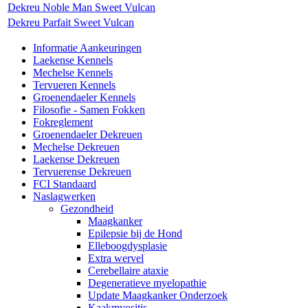
Dekreu Noble Man Sweet Vulcan
Dekreu Parfait Sweet Vulcan
Informatie Aankeuringen
Laekense Kennels
Mechelse Kennels
Tervueren Kennels
Groenendaeler Kennels
Filosofie - Samen Fokken
Fokreglement
Groenendaeler Dekreuen
Mechelse Dekreuen
Laekense Dekreuen
Tervuerense Dekreuen
FCI Standaard
Naslagwerken
Gezondheid
Maagkanker
Epilepsie bij de Hond
Elleboogdysplasie
Extra wervel
Cerebellaire ataxie
Degeneratieve myelopathie
Update Maagkanker Onderzoek
Kaakmyositis