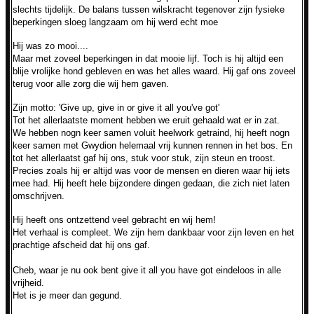
slechts tijdelijk. De balans tussen wilskracht tegenover zijn fysieke
beperkingen sloeg langzaam om hij werd echt moe
Hij was zo mooi....
Maar met zoveel beperkingen in dat mooie lijf. Toch
is hij altijd een
blije vrolijke hond gebleven en was het alles waard. Hij gaf ons zoveel
terug voor alle zorg die wij hem gaven.
Zijn motto:
'Give up, give in or give it all you've got'
Tot het allerlaatste moment hebben we eruit gehaald wat er in zat.
We hebben nogn keer samen voluit heelwork getraind, hij heeft nogn
keer samen met Gwydion helemaal vrij kunnen rennen in het bos. En
tot het allerlaatst gaf hij ons, stuk voor stuk, zijn steun en troost.
Precies zoals hij er altijd was voor de mensen en dieren waar hij iets
mee had. Hij heeft hele bijzondere dingen gedaan, die zich niet laten
omschrijven.
Hij heeft ons ontzettend veel gebracht en wij hem!
Het verhaal is compleet. We zijn hem dankbaar voor zijn leven en het
prachtige afscheid dat hij ons gaf.
Cheb, waar je nu ook bent give it all you have got eindeloos in alle
vrijheid.
Het is je meer dan gegund.