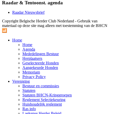
Raadar & Tentoonst. agenda
Raadar Nieuwsbrief
Copyright Belgische Herder Club Nederland - Gebruik van
materiaal op deze site mag alleen met toestemming van de BHCN
Home
Home
Agenda
Mededelingen Bestuur
Herplaatsers
Geselecteerde Honden
Aangekeurde Honden
Memoriam
Privacy Policy
Vereniging
Bestuur en commissies
Statuten
Statuten BHCN-Kringgroepen
Reglement Selectiekeuring
Huishoudelijk reglement
Ras info
Laekense Herder Beleid