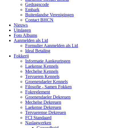
Gedragscode
Embark
Buitenlandse Verenigingen
Contact BHCN
Nieuws
Uitslagen
Foto Albums
Aanmelden als Lid
Formulier Aanmelden als Lid
Ideal Betaling
Fokkerij
Informatie Aankeuringen
Laekense Kennels
Mechelse Kennels
Tervueren Kennels
Groenendaeler Kennels
Filosofie - Samen Fokken
Fokreglement
Groenendaeler Dekreuen
Mechelse Dekreuen
Laekense Dekreuen
Tervuerense Dekreuen
FCI Standaard
Naslagwerken
Gezondheid