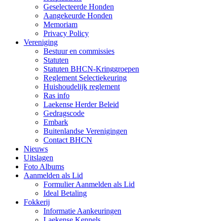
Geselecteerde Honden
Aangekeurde Honden
Memoriam
Privacy Policy
Vereniging
Bestuur en commissies
Statuten
Statuten BHCN-Kringgroepen
Reglement Selectiekeuring
Huishoudelijk reglement
Ras info
Laekense Herder Beleid
Gedragscode
Embark
Buitenlandse Verenigingen
Contact BHCN
Nieuws
Uitslagen
Foto Albums
Aanmelden als Lid
Formulier Aanmelden als Lid
Ideal Betaling
Fokkerij
Informatie Aankeuringen
Laekense Kennels