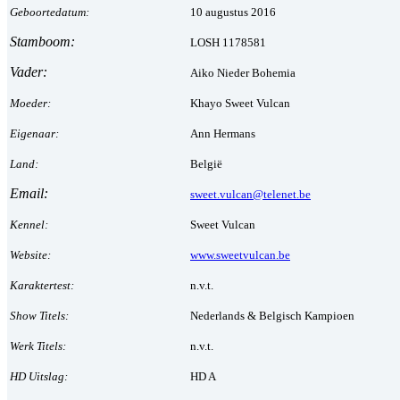
Geboortedatum:
10 augustus 2016
Stamboom:
LOSH 1178581
Vader:
Aiko Nieder Bohemia
Moeder:
Khayo Sweet Vulcan
Eigenaar:
Ann Hermans
Land:
België
Email:
sweet.vulcan@telenet.be
Kennel:
Sweet Vulcan
Website:
www.sweetvulcan.be
Karaktertest:
n.v.t.
Show Titels:
Nederlands & Belgisch Kampioen
Werk Titels:
n.v.t.
HD Uitslag:
HD A