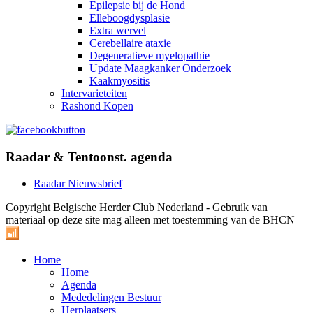
Epilepsie bij de Hond
Elleboogdysplasie
Extra wervel
Cerebellaire ataxie
Degeneratieve myelopathie
Update Maagkanker Onderzoek
Kaakmyositis
Intervarieteiten
Rashond Kopen
Raadar & Tentoonst. agenda
Raadar Nieuwsbrief
Copyright Belgische Herder Club Nederland - Gebruik van
materiaal op deze site mag alleen met toestemming van de BHCN
Home
Home
Agenda
Mededelingen Bestuur
Herplaatsers