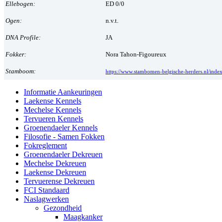
Ellebogen:
ED 0/0
Ogen:
n.v.t.
DNA Profile:
JA
Fokker:
Nora Tahon-Figoureux
Stamboom:
https://www.stambomen-belgische-herders.nl/inde
Informatie Aankeuringen
Laekense Kennels
Mechelse Kennels
Tervueren Kennels
Groenendaeler Kennels
Filosofie - Samen Fokken
Fokreglement
Groenendaeler Dekreuen
Mechelse Dekreuen
Laekense Dekreuen
Tervuerense Dekreuen
FCI Standaard
Naslagwerken
Gezondheid
Maagkanker