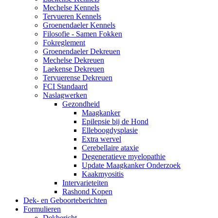
Mechelse Kennels
Tervueren Kennels
Groenendaeler Kennels
Filosofie - Samen Fokken
Fokreglement
Groenendaeler Dekreuen
Mechelse Dekreuen
Laekense Dekreuen
Tervuerense Dekreuen
FCI Standaard
Naslagwerken
Gezondheid
Maagkanker
Epilepsie bij de Hond
Elleboogdysplasie
Extra wervel
Cerebellaire ataxie
Degeneratieve myelopathie
Update Maagkanker Onderzoek
Kaakmyositis
Intervarieteiten
Rashond Kopen
Dek- en Geboorteberichten
Formulieren
Dekbericht