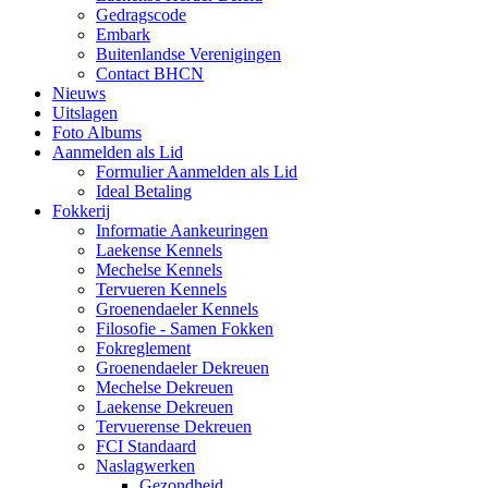
Gedragscode
Embark
Buitenlandse Verenigingen
Contact BHCN
Nieuws
Uitslagen
Foto Albums
Aanmelden als Lid
Formulier Aanmelden als Lid
Ideal Betaling
Fokkerij
Informatie Aankeuringen
Laekense Kennels
Mechelse Kennels
Tervueren Kennels
Groenendaeler Kennels
Filosofie - Samen Fokken
Fokreglement
Groenendaeler Dekreuen
Mechelse Dekreuen
Laekense Dekreuen
Tervuerense Dekreuen
FCI Standaard
Naslagwerken
Gezondheid