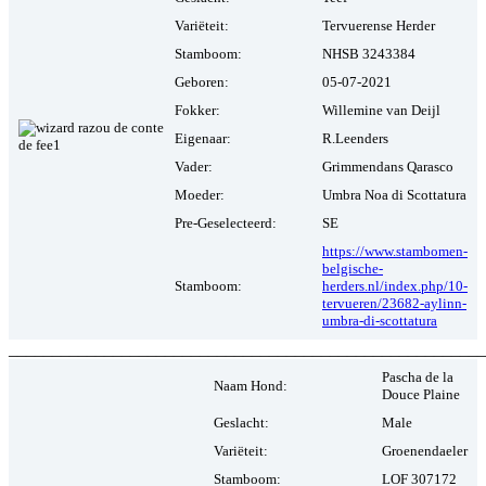
Variëteit:
Tervuerense Herder
Stamboom:
NHSB 3243384
Geboren:
05-07-2021
Fokker:
Willemine van Deijl
Eigenaar:
R.Leenders
Vader:
Grimmendans Qarasco
Moeder:
Umbra Noa di Scottatura
Pre-Geselecteerd:
SE
https://www.stambomen-
belgische-
Stamboom:
herders.nl/index.php/10-
tervueren/23682-aylinn-
umbra-di-scottatura
_______________________________________________________
Pascha de la
Naam Hond:
Douce Plaine
Geslacht:
Male
Variëteit:
Groenendaeler
Stamboom:
LOF 307172