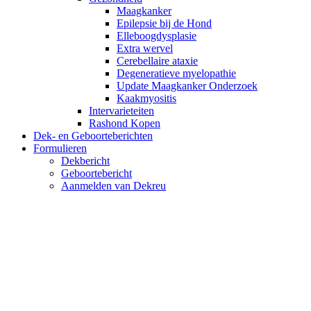
Maagkanker
Epilepsie bij de Hond
Elleboogdysplasie
Extra wervel
Cerebellaire ataxie
Degeneratieve myelopathie
Update Maagkanker Onderzoek
Kaakmyositis
Intervarieteiten
Rashond Kopen
Dek- en Geboorteberichten
Formulieren
Dekbericht
Geboortebericht
Aanmelden van Dekreu