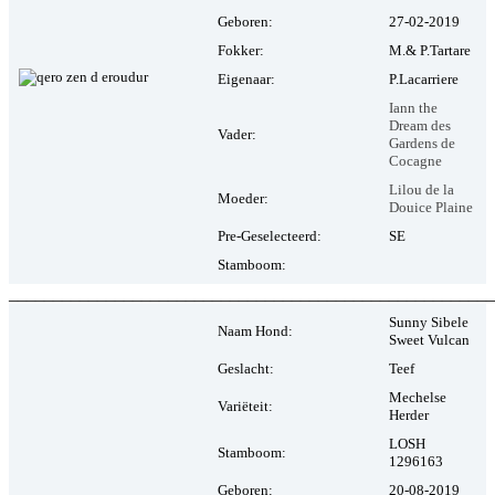
Geboren:
27-02-2019
Fokker:
M.& P.Tartare
Eigenaar:
P.Lacarriere
Iann the
Dream des
Vader:
Gardens de
Cocagne
Lilou de la
Moeder:
Douice Plaine
Pre-Geselecteerd:
SE
Stamboom:
_______________________________________________________
Sunny Sibele
Naam Hond:
Sweet Vulcan
Geslacht:
Teef
Mechelse
Variëteit:
Herder
LOSH
Stamboom:
1296163
Geboren:
20-08-2019