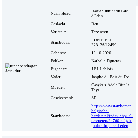
Radjah Junior du Parc
Naam Hond:
d'Eden
Geslacht:
Reu
Variëteit:
Tervueren
LOF1B.BEL
Stamboom:
328126/12499
Geboren:
19-10-2020
Fokker:
Nathalie Figueras
Eigenaar:
J.F.L.Leblois
Vader:
Jangho du Bois du Tot
Casyka's Adele Dite la
Moeder:
Toya
Geselecteerd:
SE
https://www.stambomen-
belgische-
Stamboom:
herders.nl/index.php/10-
tervueren/24760-radjah-
junior-du-parc-d-eden
_______________________________________________________