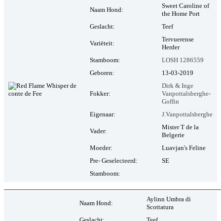
Sweet Caroline of
Naam Hond:
the Home Port
Geslacht:
Teef
Tervuerense
Variëteit:
Herder
Stamboom:
LOSH 1286559
Geboren:
13-03-2019
Dirk & Inge
Fokker:
Vanpottalsberghe-
Goffin
Eigenaar:
J.Vanpottalsberghe
Mister T de la
Vader:
Belgerie
Moeder:
Luavjan's Feline
Pre- Geselecteerd:
SE
Stamboom:
_______________________________________________________
Aylinn Umbra di
Naam Hond:
Scottatura
Geslacht:
Teef